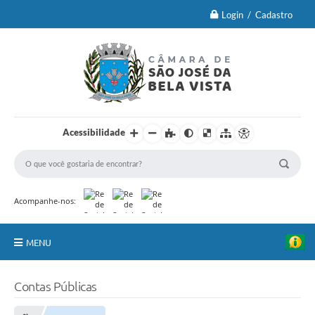
Login / Cadastro
Acessibilidade
Acompanhe-nos:
MENU
Principal
Contas Públicas
Brasão Oficial e Lei