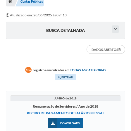
Contas Públicas
Vereadores
Atualizado em: 28/05/2025 às 09h13
Câmara
Legislação
BUSCA DETALHADA
----------
DADOS ABERTOS
Contato
Galeria de Fotos
registros encontrados em
TODAS AS CATEGORIAS
106
Galeria de Presidentes
FILTRAR
Mesa Diretora
Legislaturas
JUNHO de 2018
Remuneração de Servidores / Ano de 2018
Proposições
RECIBO DE PAGAMENTO DE SALÁRIO MENSAL
Sessão Plenária
DOWNLOADS