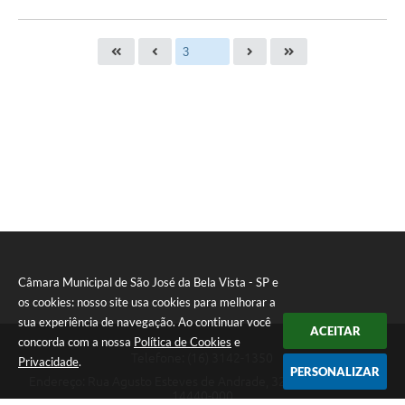
Câmara Municipal de São José da Bela Vista - SP e
os cookies: nosso site usa cookies para melhorar a
sua experiência de navegação. Ao continuar você
ACEITAR
concorda com a nossa
Política de Cookies
e
Telefone: (16) 3142-1350
Privacidade
.
PERSONALIZAR
Endereço: Rua Agusto Esteves de Andrade, 329 - Centro | CEP:
14440-000