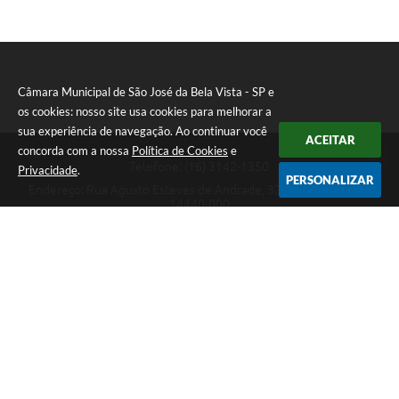
Câmara Municipal de São José da Bela Vista - SP e
os cookies: nosso site usa cookies para melhorar a
sua experiência de navegação. Ao continuar você
ACEITAR
concorda com a nossa
Política de Cookies
e
Telefone: (16) 3142-1350
Privacidade
.
PERSONALIZAR
Endereço: Rua Agusto Esteves de Andrade, 329 - Centro | CEP:
14440-000
Atendimento de Segunda-feira a Sexta-feira das 08h15m as 17h
Câmara Municipal de São José da Bela Vista - SP
Versão do Sistema:
3.5.3 - 19/06/2026
Portal atualizado em:
28/07/2026 14:09
Dados Abertos
Copyright Instar - 2006-2026. Todos os direitos reservados -