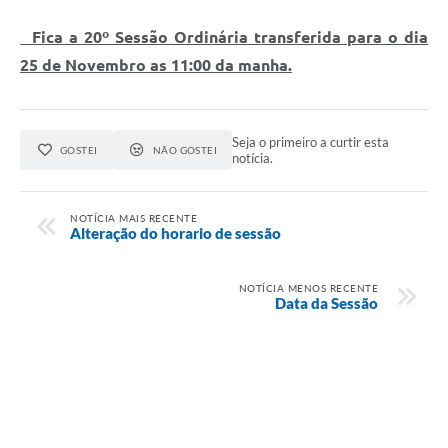
Contas Públicas
Fica a 20º Sessão Ordinária transferida para o dia
Editais
25 de Novembro as 11:00 da manha.
Links
Seja o primeiro a curtir esta
Serviços Online
GOSTEI
NÃO GOSTEI
notícia.
Enquete
NOTÍCIA MAIS RECENTE
Jornal
Alteração do horario de sessão
Agenda
NOTÍCIA MENOS RECENTE
SIC
Data da Sessão
Diário Oficial