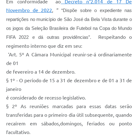
Contratos
Em conformidade ao
Decreto n°2.014 de 17 De
Novembro de 2022
, “
“Dispõe sobre o expediente nas
Ouvidoria
repartições no município de São
José da Bela Vista durante o
Comissões
os
jogos
da
Seleção
Brasileira
de
Futebol na Copa do Mundo
Respeitando o
FIFA
2022 e dá outras providências”.
Audiências Públicas
regimento interno que diz em seu:
Arquivos para Download
‘Art. 5º A Câmara Municipal reunir-se-á ordinariamente
Carta de Serviços
de 01
de fevereiro a 14 de dezembro.
Notícias
§ 1º - O período de 15 a 31 de dezembro e de 01 a 31 de
Turismo
janeiro
Obras
é considerado de recesso legislativo.
§ 2º As reuniões marcadas para essas datas serão
Galeria de Vídeos
transferidas para o primeiro dia útil subsequente, quando
Secretarias
recaírem em sábados,domingos, feriados ou ponto
facultativo.
Projetos