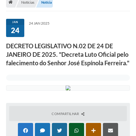
Notícias
Notícia
Vereadores
Câmara
JAN
24 JAN 2025
24
Legislação
----------
DECRETO LEGISLATIVO N.02 DE 24 DE
JANEIRO DE 2025. "Decreta Luto Oficial pelo
Contato
falecimento do Senhor José Espínola Ferreira."
Galeria de Fotos
Galeria de Presidentes
Mesa Diretora
Legislaturas
Proposições
COMPARTILHAR
Sessão Plenária