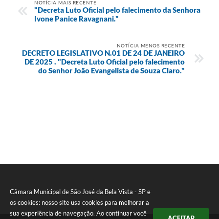
NOTÍCIA MAIS RECENTE
"Decreta Luto Oficial pelo falecimento da Senhora
Contas Públicas
Ivone Panice Ravagnani."
Editais
NOTÍCIA MENOS RECENTE
Links
DECRETO LEGISLATIVO N.01 DE 24 DE JANEIRO
DE 2025 . "Decreta Luto Oficial pelo falecimento
do Senhor João Evangelista de Souza Claro."
Serviços Online
Enquete
Jornal
Agenda
SIC
Diário Oficial
Câmara Municipal de São José da Bela Vista - SP e
os cookies: nosso site usa cookies para melhorar a
sua experiência de navegação. Ao continuar você
ACEITAR