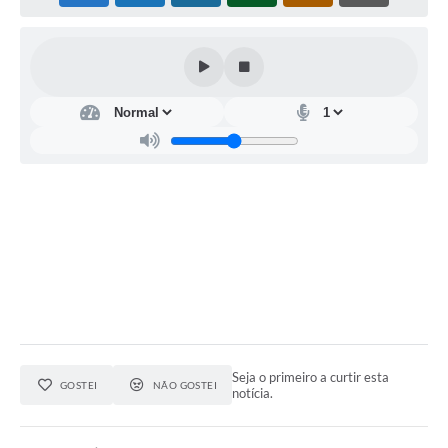
Contratos
Ouvidoria
Comissões
Audiências Públicas
Arquivos para Download
Carta de Serviços
Notícias
Turismo
Obras
Galeria de Vídeos
Seja o primeiro a curtir esta
GOSTEI
NÃO GOSTEI
notícia.
Secretarias
Projetos