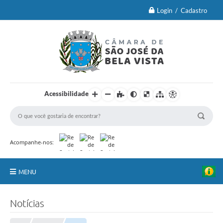
Login / Cadastro
Acessibilidade
Acompanhe-nos:
MENU
Principal
Notícias
Brasão Oficial e Lei