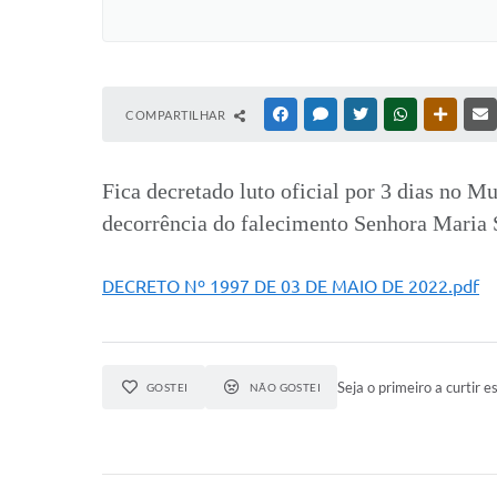
COMPARTILHAR
FACEBOOK
MESSENGER
TWITTER
WHATSAPP
OUTRAS
Fica decretado luto oficial
por
3
dias
no Mun
decorrência do falecimento Senhora
Maria
DECRETO Nº 1997 DE 03 DE MAIO DE 2022.pdf
Seja o primeiro a curtir es
GOSTEI
NÃO GOSTEI