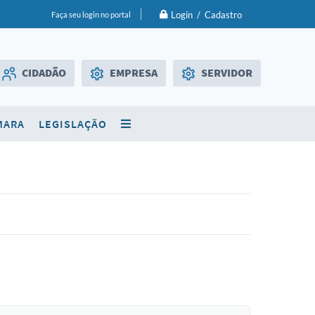
Login / Cadastro
Faça seu login no portal
CIDADÃO
EMPRESA
SERVIDOR
Licitações
WebMail
MARA
LEGISLAÇÃO
SIC
Diário Oficial