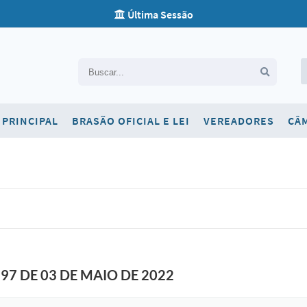
Última Sessão
Carta de Serviços
PRINCIPAL
BRASÃO OFICIAL E LEI
VEREADORES
CÂ
Concursos
Contato
Newsletter
Ouvidoria
SIC
Telefones Úteis
97 DE 03 DE MAIO DE 2022