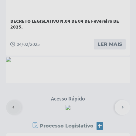
Contas Públicas
Editais
DECRETO LEGISLATIVO N.04 DE 04 DE Fevereiro DE
2025.
Links
Serviços Online
04/02/2025
LER MAIS
Enquete
Jornal
Agenda
SIC
Acesso Rápido
Diário Oficial
Processo Legislativo
MAIS
"Decreta Luto Oficial pelo falecimento da Senhora