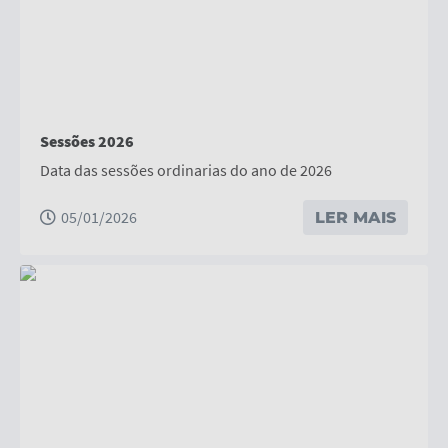
Contratos
Ouvidoria
Comissões
Audiências Públicas
Sessões 2026
Arquivos para Download
Data das sessões ordinarias do ano de 2026
Carta de Serviços
05/01/2026
LER MAIS
Notícias
Turismo
Obras
Galeria de Vídeos
Secretarias
Projetos