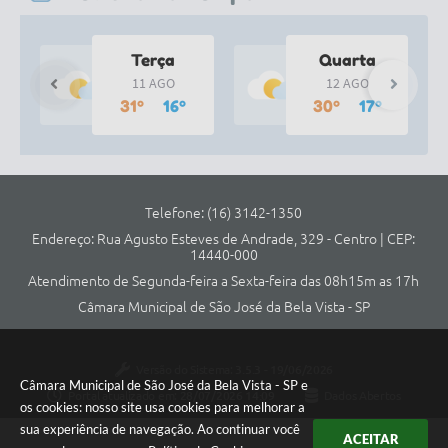
Terça
Quarta
11 AGO
12 AGO
31º
16º
30º
17º
Decreto Municipal n°2.040
02/06/2023
LER MAIS
Telefone: (16) 3142-1350
Endereço: Rua Agusto Esteves de Andrade, 329 - Centro | CEP:
14440-000
Atendimento de Segunda-feira a Sexta-feira das 08h15m as 17h
Câmara Municipal de São José da Bela Vista - SP
Versão do Sistema:
3.5.3 - 19/06/2026
Câmara Municipal de São José da Bela Vista - SP e
Portal atualizado em:
28/07/2026 14:09
Dados Abertos
os cookies: nosso site usa cookies para melhorar a
sua experiência de navegação. Ao continuar você
ACEITAR