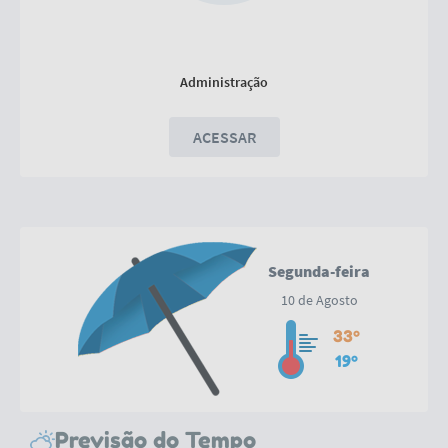
Administração
ACESSAR
04 Sessão Ordinaria
Conforme disposto no decreto n 2.074 de 07 de fevereiro
que dispõe sobre o funcionamento das repartições
publicas, e com base no regimento interno fica a 04
Sessão Ordinária transferida para o dia...
25/03/2024
LER MAIS
Segunda-feira
10 de Agosto
33º
19º
Previsão do Tempo