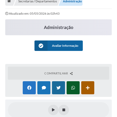
Secretarias / Departamentos
Administração
Vereadores
Atualizado em: 05/05/2026 às 02h43
Câmara
Legislação
Administração
----------
Avaliar Informação
Contato
Galeria de Fotos
Galeria de Presidentes
COMPARTILHAR
Mesa Diretora
Legislaturas
Proposições
Sessão Plenária