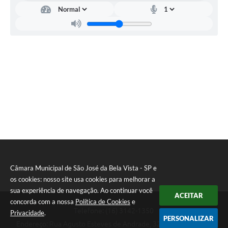
Contratos
Ouvidoria
Comissões
Audiências Públicas
Arquivos para Download
Carta de Serviços
Notícias
Turismo
Obras
Câmara Municipal de São José da Bela Vista - SP e
os cookies: nosso site usa cookies para melhorar a
Galeria de Vídeos
sua experiência de navegação. Ao continuar você
ACEITAR
Secretarias
concorda com a nossa
Política de Cookies
e
Telefone: (16) 3142-1350
Privacidade
.
PERSONALIZAR
Projetos
Endereço: Rua Agusto Esteves de Andrade, 329 - Centro | CEP: