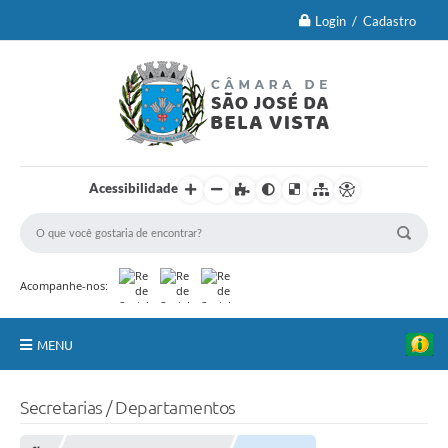
Login / Cadastro
Acessibilidade
Acompanhe-nos:
MENU
Principal
Secretarias / Departamentos
Brasão Oficial e Lei