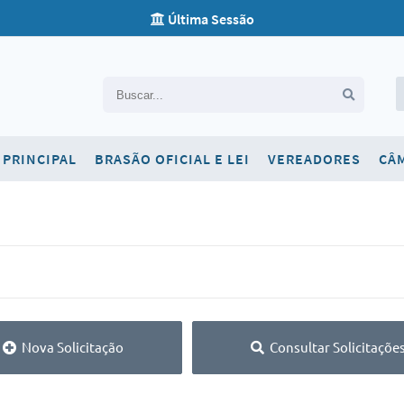
Última Sessão
Carta de Serviços
PRINCIPAL
BRASÃO OFICIAL E LEI
VEREADORES
CÂ
Concursos
Contato
Newsletter
Ouvidoria
SIC
Telefones Úteis
Nova Solicitação
Consultar Solicitaçõe