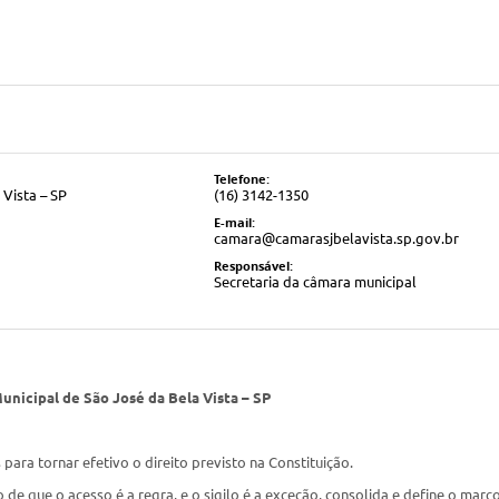
Telefone:
Vista – SP
(16) 3142-1350
E-mail:
camara@camarasjbelavista.sp.gov.br
Responsável:
Secretaria da câmara municipal
nicipal de São José da Bela Vista – SP
para tornar efetivo o direito previsto na Constituição.
io de que o acesso é a regra, e o sigilo é a exceção, consolida e define o ma