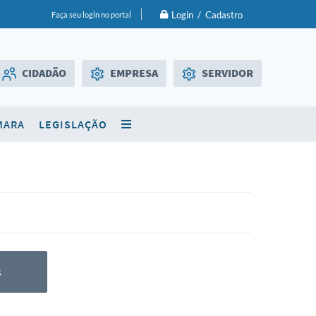
Login / Cadastro
Faça seu login no portal
CIDADÃO
EMPRESA
SERVIDOR
Licitações
WebMail
MARA
LEGISLAÇÃO
SIC
Diário Oficial
s