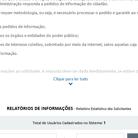
dministração responda a pedidos de informação do cidadão.
requer metodologia, ou seja, é necessário processar o pedido e garantir ao 
s pedidos de informação;
os os órgãos e entidades do poder público;
 de interesse coletivo, sobretudo por meio da Internet, salvo aquelas cuja c
nformação.
ações ao solicitante. A resposta deve ser dada imediatamente, se estiver di
Clique para ler tudo
ormação;
, local e modo como que será feita a consulta; e informar sobre a tramitaçã
RELATÓRIOS DE INFORMAÇÕES
- Relatório Estatístico dos Solicitantes
 da Câmara Municipal de São José da Bela Vista – SP
1
Total de Usuários Cadastrados no Sistema: