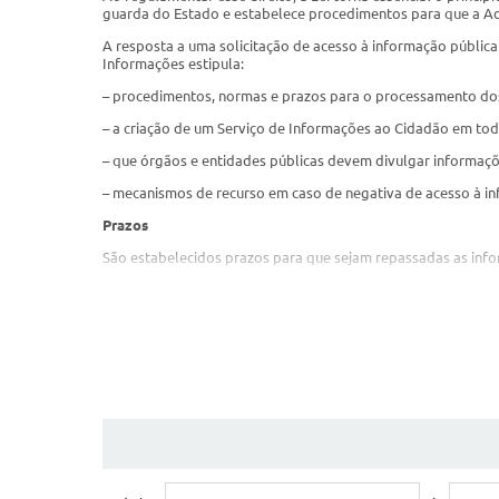
guarda do Estado e estabelece procedimentos para que a A
A resposta a uma solicitação de acesso à informação pública 
Informações estipula:
– procedimentos, normas e prazos para o processamento do
– a criação de um Serviço de Informações ao Cidadão em tod
– que órgãos e entidades públicas devem divulgar informações
– mecanismos de recurso em caso de negativa de acesso à i
Prazos
São estabelecidos prazos para que sejam repassadas as inform
Serviço de Informação ao Cidadão
Caberá ao Serviço de Informações ao Cidadão:
– protocolizar documentos e requerimentos de acesso à inf
– orientar sobre os procedimentos de acesso, indicando data
Clique aqui
para acessar o Sistema de Informação ao Cidadão