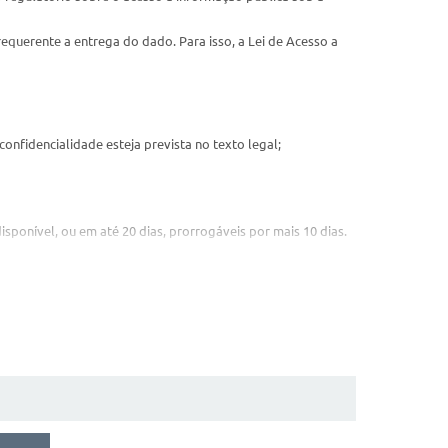
requerente a entrega do dado. Para isso, a Lei de Acesso a
onfidencialidade esteja prevista no texto legal;
sponível, ou em até 20 dias, prorrogáveis por mais 10 dias.
o de documentos.