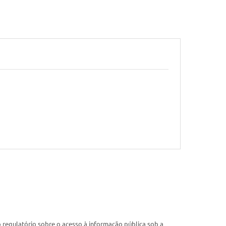
rco regulatório sobre o acesso à informação pública sob a