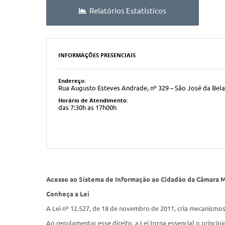
Relatórios Estatísticos
INFORMAÇÕES PRESENCIAIS
Endereço:
Rua Augusto Esteves Andrade, nº 329 – São José da Bela 
Horário de Atendimento:
das 7:30h as 17h00h
Acesso ao
Sistema de Informação ao Cidadão
da Câmara Mu
Conheça a Lei
A
Lei nº 12.527
, de 18 de novembro de 2011, cria mecanismos 
Ao regulamentar esse direito, a Lei torna essencial o princíp