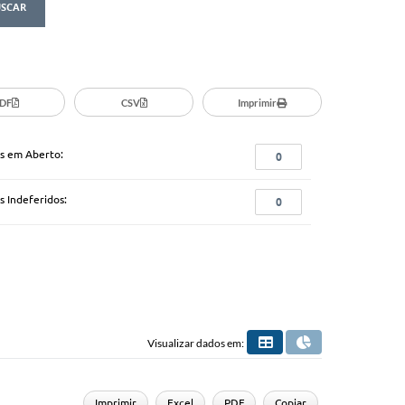
DF
CSV
Imprimir
s em Aberto:
0
s Indeferidos:
0
Visualizar dados em:
Imprimir
Excel
PDF
Copiar