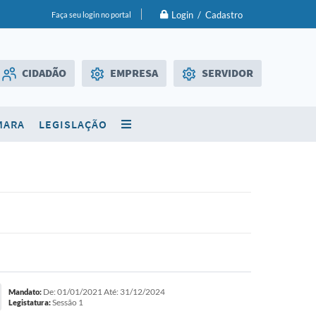
Login / Cadastro
Faça seu login no portal
CIDADÃO
EMPRESA
SERVIDOR
Licitações
WebMail
MARA
LEGISLAÇÃO
SIC
Diário Oficial
De: 01/01/2021 Até: 31/12/2024
Mandato:
Sessão 1
Legistatura: