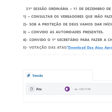
21ª SESSÃO ORDINÁRIA – 11 DE DEZEMBRO DE
1) – CONSULTAR OS VEREADORES QUE IRÃO FAZE
2)- SOB A PROTEÇÃO DE DEUS VAMOS DAR INÍ
3) – CONVIDO AS AUTORIDADES PRESENTES.
4)- CONVIDO O 1º SECRETÁRIO PARA FAZER A 
5)- VOTAÇÃO DAS ATAS:
”Download Das Atas Apro
– ATA DA 20ª SESSÃO ORDINÁRIA DO DIA 27/11/201
– ATA DA 4ª SESSÃO EXTRAORDINÁRIA DO DIA 27/1
AS ATAS ESTÃO EM CONSIDERAÇÃO
Sessão
Resposta: Sim
6) – EXPEDIENTE:
Ata
zip - 428,75 KB
A) COMUNICAR QUE O BALANCETE REFERENTE AO 
B)- LEITURA DO PROJETO DE LEI N°28 ((VOTAR)
C)- LEITURA DA MOÇÃO DE APLAUSOS (VOTAR)