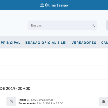
Última Sessão
Carta de Serviços
PRINCIPAL
BRASÃO OFICIAL E LEI
VEREADORES
CÂ
Concursos
Contato
Newsletter
Ouvidoria
SIC
DE 2019- 20H00
Telefones Úteis
11/12/2019 às 20:00
Início:
11/12/2019 às 23:00
Encerramento: