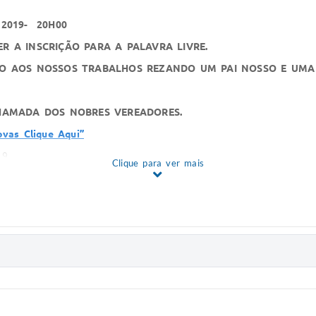
 2019- 20H00
R A INSCRIÇÃO PARA A PALAVRA LIVRE.
CIO AOS NOSSOS TRABALHOS REZANDO UM PAI NOSSO E UMA
CHAMADA DOS NOBRES VEREADORES.
vas Clique Aqui”
9.
Clique para ver mais
1/2019.
?
MÊS DE NOVEMRO/2019 SE ENCONTRA A DISPOSIÇÃO DE TODOS
 DOWNLOAD DA MOÇÃO
“CLIQUE AQUI”