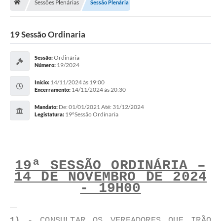
Sessões Plenárias
Sessão Plenária
Vereadores
Câmara
19 Sessão Ordinaria
Legislação
Ordinária
Sessão:
19/2024
Número:
----------
14/11/2024 às 19:00
Início:
Contato
14/11/2024 às 20:30
Encerramento:
De: 01/01/2021 Até: 31/12/2024
Galeria de Fotos
Mandato:
19°Sessão Ordinaria
Legistatura:
Galeria de Presidentes
Mesa Diretora
19ª SESSÃO ORDINÁRIA –
Legislaturas
14 DE NOVEMBRO DE 2024
Proposições
- 19H00
Sessão Plenária
1)
- CONSULTAR OS VEREADORES QUE IRÃO