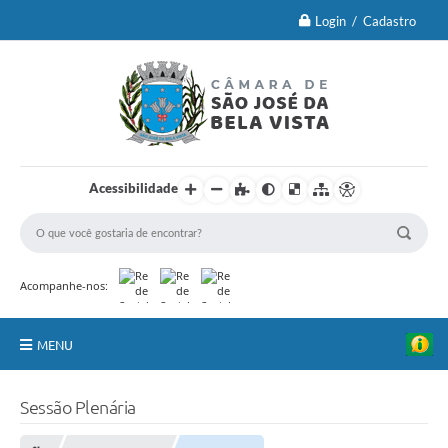
Login / Cadastro
Acessibilidade
Acompanhe-nos:
MENU
Principal
Sessão Plenária
Brasão Oficial e Lei