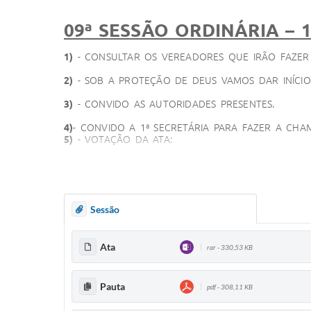
09ª SESSÃO ORDINÁRIA – 1
1)
- CONSULTAR OS VEREADORES QUE IRÃO FAZER A
2)
- SOB A PROTEÇÃO DE DEUS VAMOS DAR INÍCI
3)
- CONVIDO AS AUTORIDADES PRESENTES.
4)
- CONVIDO A 1ª SECRETÁRIA PARA FAZER A CH
5)
- VOTAÇÃO DA ATA:
08ª SESSÃO ORDINÁRIA DO DIA 22/05/2025
05ª SESSÃO EXTRAORDINARIA DIA 28-05-2025
6)
- EXPEDIENTE:
Sessão
A)
- COMUNICAR QUE O BALANCETE DA CÂMARA
B) –
LEITURA DA MOÇÃO DE APLAUSOS N. 02/2
C)
- LEITURA DO PROJETO DE RESOLUÇÃO N. 01
Ata
rar - 330,53 KB
D)
- LEITURA DO PROJETO DE LEI DO LEGISLATI
E)
- LEITURA DO PROJETO DE LEI DO EXECUTIVO
Pauta
pdf - 308,11 KB
---------------------------------