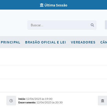
Última Sessão
Carta de Serviços
PRINCIPAL
BRASÃO OFICIAL E LEI
VEREADORES
CÂ
Concursos
Contato
Newsletter
Ouvidoria
SIC
Telefones Úteis
12/06/2025 às 19:00
Início:
12/06/2025 às 20:30
Encerramento: