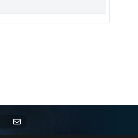
homenagem à Usina Alta Mogiana”.
( )DENIS
 dá outras providências”.
( )DENIS