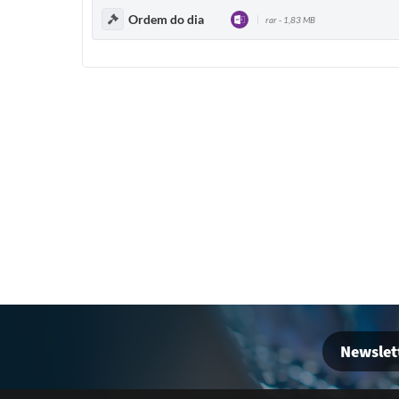
Ordem do dia
rar - 1,83 MB
ORDEM DO DIA
“VOTAR A MOÇÃO DE APLAUSOS N. 02 DE 06 DE 
O(A) VEREADOR(A)......... APROVAM A MOÇÃO N 02 
( )ANDRE
( )CESAR
( )EDER
( )FERNANDA
( ) RODRIGO
( )VALDIVINO
--------------------------------------------------------------------
“VOTAR
PROJETO DE RESOLUÇÃO N. 01/2025.
“Di
O(A) VEREADOR(A)......... APROVAM A RESOLUÇÃO N
Newslet
( )ANDRE
( )CESAR
( )EDER
( )FERNANDA