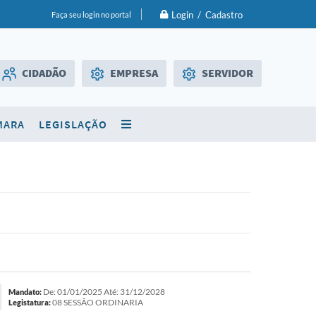
Login / Cadastro
Faça seu login no portal
CIDADÃO
EMPRESA
SERVIDOR
Licitações
WebMail
MARA
LEGISLAÇÃO
SIC
Diário Oficial
De: 01/01/2025 Até: 31/12/2028
Mandato:
08 SESSÃO ORDINARIA
Legistatura: