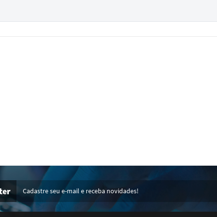
MAIO DE 2025.
“Reconhecimento e apoio a esta justa e sincera 
2025. SIM OU NÃO?
( )GASPAR
------------------------------------------------------------
spõe sobre alteração do Artigo 125, CAPUT do Regimento Interno e
 01 2025. SIM OU NÃO?
ter
Cadastre seu e-mail e receba novidades!
( )GASPAR