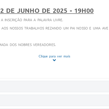
2 DE JUNHO DE 2025 - 19H00
 INSCRIÇÃO PARA A PALAVRA LIVRE.
O AOS NOSSOS TRABALHOS REZANDO UM PAI NOSSO E UMA AVE 
AMADA DOS NOBRES VEREADORES.
Clique para ver mais
 REFERENTE AO MÊS DE MAIO/2025, ENCONTRA-SE A DISPOSI
025
(VOTAR)
/2025.
(VOTAR)
VO N. 05/2025.
(VOTAR)
 N. 12/2025.
(VOTAR)