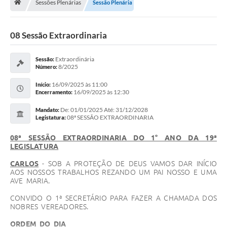
Sessões Plenárias
Sessão Plenária
Vereadores
Câmara
08 Sessão Extraordinaria
Legislação
Extraordinária
Sessão:
8/2025
Número:
----------
16/09/2025 às 11:00
Início:
Contato
16/09/2025 às 12:30
Encerramento:
De: 01/01/2025 Até: 31/12/2028
Galeria de Fotos
Mandato:
08ª SESSÃO EXTRAORDINARIA
Legistatura:
Galeria de Presidentes
08ª SESSÃO EXTRAORDINARIA DO 1° ANO DA 19ª
LEGISLATURA
Mesa Diretora
CARLOS
- SOB A PROTEÇÃO DE DEUS VAMOS DAR INÍCIO
Legislaturas
AOS NOSSOS TRABALHOS REZANDO UM PAI NOSSO E UMA
AVE MARIA.
Proposições
CONVIDO O 1ª SECRETÁRIO PARA FAZER A CHAMADA DOS
NOBRES VEREADORES.
Sessão Plenária
ORDEM DO DIA