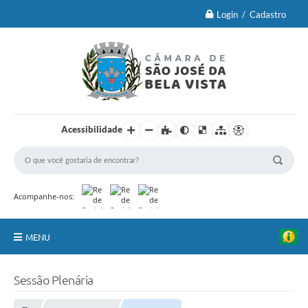
Login / Cadastro
Acessibilidade
Acompanhe-nos:
MENU
Principal
Sessão Plenária
Brasão Oficial e Lei