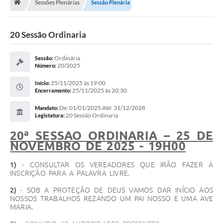
Sessões Plenárias
Sessão Plenária
Vereadores
Câmara
20 Sessão Ordinaria
Legislação
Ordinária
Sessão:
20/2025
Número:
----------
25/11/2025 às 19:00
Início:
Contato
25/11/2025 às 20:30
Encerramento:
De: 01/01/2025 Até: 31/12/2028
Galeria de Fotos
Mandato:
20 Sessão Ordinaria
Legistatura:
Galeria de Presidentes
20ª SESSÃO ORDINÁRIA – 25 DE
NOVEMBRO DE 2025 - 19H00
Mesa Diretora
1)
- CONSULTAR OS VEREADORES QUE IRÃO FAZER A
Legislaturas
INSCRIÇÃO PARA A PALAVRA LIVRE.
Proposições
2)
- SOB A PROTEÇÃO DE DEUS VAMOS DAR INÍCIO AOS
NOSSOS TRABALHOS REZANDO UM PAI NOSSO E UMA AVE
Sessão Plenária
MARIA.