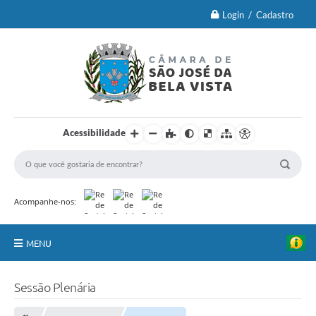
Login / Cadastro
Acessibilidade
Acompanhe-nos:
MENU
Principal
Sessão Plenária
Brasão Oficial e Lei