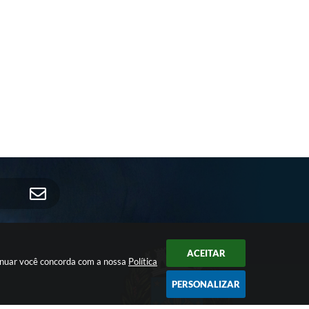
AR
ACEITAR
tinuar você concorda com a nossa
Política
PERSONALIZAR