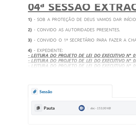
04ª SESSÃO EXTRAO
1)
- SOB A PROTEÇÃO DE DEUS VAMOS DAR INÍCI
2)
- CONVIDO AS AUTORIDADES PRESENTES.
3)
- CONVIDO O 1ª SECRETÁRIO PARA FAZER A C
4)
- EXPEDIENTE:
- LEITURA DO PROJETO DE LEI DO EXECUTIVO N° 0
- LEITURA DO PROJETO DE LEI DO EXECUTIVO N° 0
- LEITURA DO PROJETO DE LEI DO EXECUTIVO N° 0
------------------------------------------------------
“VOTAR O PROJETO DE LEI DO EXECUTIVO N. 07,
providências.”
Sessão
O(A) VEREADOR(A)......... APROVA O PROJETO DO
( ) ANDRE
( ) DENIS
Pauta
doc - 153,00 KB
( ) VALDIVINO
---------------------------------------------------------
“VOTAR O PROJETO DE LEI DO LEGISLATIVO N. 