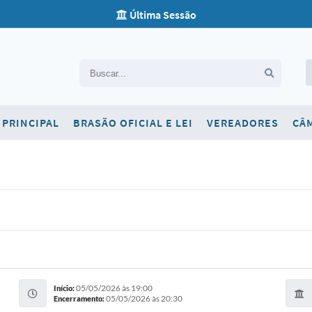
Última Sessão
Carta de Serviços
PRINCIPAL
BRASÃO OFICIAL E LEI
VEREADORES
CÂ
Concursos
Contato
Newsletter
Ouvidoria
SIC
Telefones Úteis
05/05/2026 às 19:00
Início:
05/05/2026 às 20:30
Encerramento: