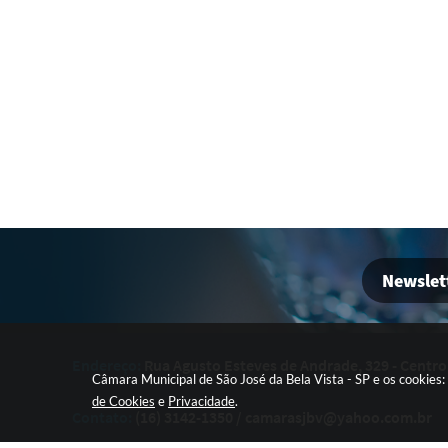
ANDRADE N° 340, E DÁ OUTRAS PROVIDÊNCIAS."
O(A) VEREADOR(A)......... APROVA O PROJETO DO 
( ) ANDRE
( ) DENIS
( ) VALDIVINO
---------------------------------------------------------
05)
- PRÓXIMA SESSÃO DIA 12 DE MAIO DE 2026.
06)
- ENCERRAR A SESSÃO.
A SESSÃO PODERÁ SER ACOMPANHADA AO VIVO 
Newslet
_____________________
RODOLFO BECARI MASSINO
Endereço:
Rua Agusto Esteves de Andrade, 329 - Centro
ESCRITURÁRIO
Câmara Municipal de São José da Bela Vista - SP e os cookies
de Cookies
e
Privacidade
.
Contato:
(16) 3142-1350
/
camarasjbv@yahoo.com.br