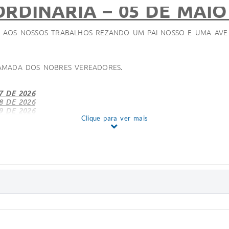
RDINÁRIA – 05 DE MAIO
O AOS NOSSOS TRABALHOS REZANDO UM PAI NOSSO E UMA AVE 
HAMADA DOS NOBRES VEREADORES.
7 DE 2026
8 DE 2026
9 DE 2026
Clique para ver mais
 DE 22 DE ABRIL DE 2026.
“Dispõe sobre a Abertura de Crédito
 EXECUTIVO N°07 DE 2026. SIM OU NÃO?
( ) CARLOS
( ) CESAR
( ) EDER
( ) GASP
( ) RODRIGO
( )
07, DE 24 DE ABRIL DE 2026.
"NOMEIA A UNIDADE BÁSICA D