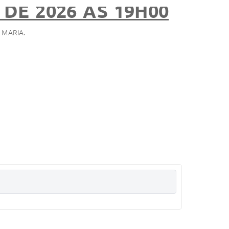
 DE 2026 AS 19H00
MARIA.
 (s) Especial (ais) no Orçamento Vigente, e dá outras
AR
E SAÚDE, SITUADA NA RUA AUGUSTO ESTEVES DE