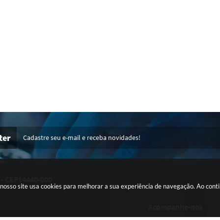
LEGISLATIVO N°07 DE 2026. SIM OU NÃO?
( ) CARLOS
( ) CESAR
( ) EDER
( ) GASP
( ) RODRIGO
( )
NO CANAL OFICIAL
"CLICANDO AQUI"
ter
Cadastre seu e-mail e receba novidades!
 - CEP14440-000
: nosso site usa cookies para melhorar a sua experiência de navegação. Ao con
Acompanhe-nos