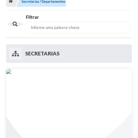
Secretarias / Departamentos
Vereadores
Filtrar
Câmara
Legislação
----------
SECRETARIAS
Contato
Galeria de Fotos
Galeria de Presidentes
Mesa Diretora
Legislaturas
Proposições
Sessão Plenária