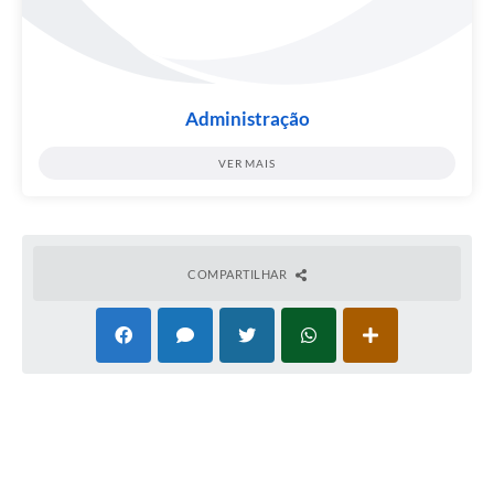
Contratos
Ouvidoria
Comissões
Administração
Audiências Públicas
VER MAIS
Arquivos para Download
Carta de Serviços
Notícias
COMPARTILHAR
Turismo
Obras
Galeria de Vídeos
Secretarias
Projetos