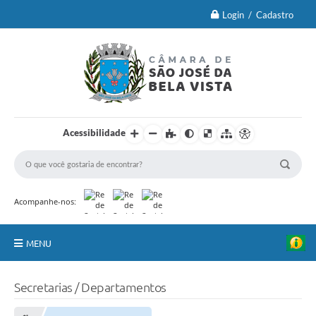
Login / Cadastro
Acessibilidade
Acompanhe-nos:
MENU
Principal
Secretarias / Departamentos
Brasão Oficial e Lei