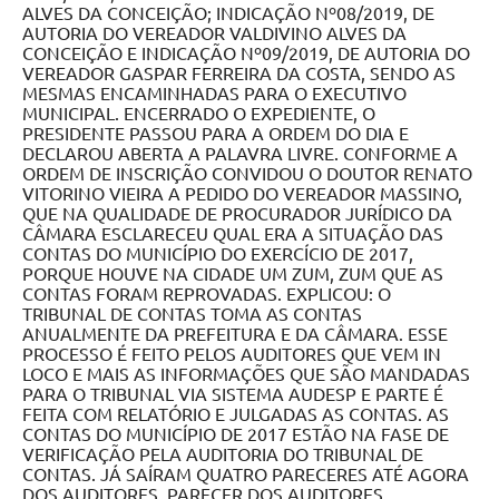
Contas Públicas
Editais
Links
Serviços Online
Enquete
Jornal
Agenda
SIC
Diário Oficial