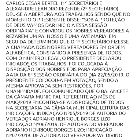
Contratos
Ouvidoria
Comissões
Audiências Públicas
Arquivos para Download
Carta de Serviços
Notícias
Turismo
Obras
Galeria de Vídeos
Secretarias
Projetos