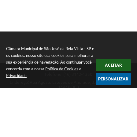
Câmara Municipal de São José da Bela Vista - SP e
os cookies: nosso site usa cookies para melhorar a
sua experiência de navegação. Ao continuar você
ACEITAR
concorda com a nossa
Política de Cookies
e
Telefone: (16) 3142-1350
Privacidade
.
PERSONALIZAR
Endereço: Rua Agusto Esteves de Andrade, 329 - Centro | CEP:
14440-000
Atendimento de Segunda-feira a Sexta-feira das 08h15m as 17h
Câmara Municipal de São José da Bela Vista - SP
Versão do Sistema:
3.5.3 - 19/06/2026
Portal atualizado em:
28/07/2026 14:09
Dados Abertos