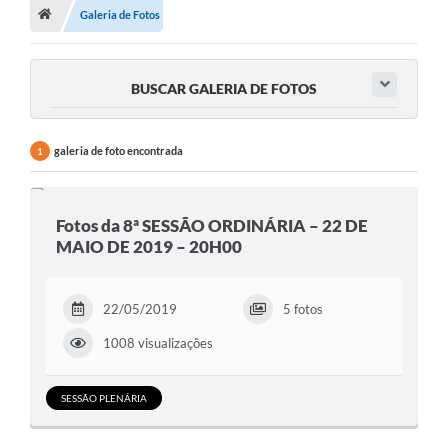
Galeria de Fotos
Vereadores
Câmara
BUSCAR GALERIA DE FOTOS
Legislação
----------
galeria de foto encontrada
1
Contato
Galeria de Fotos
Fotos da 8ª SESSÃO ORDINÁRIA – 22 DE
MAIO DE 2019 – 20H00
Galeria de Presidentes
Mesa Diretora
22/05/2019
5 fotos
Legislaturas
1008 visualizações
Proposições
SESSÃO PLENÁRIA
Sessão Plenária