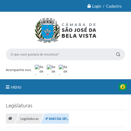
Login / Cadastro
Acompanhe-nos:
MENU
Principal
Legislaturas
Brasão Oficial e Lei
Legislaturas
4° ANO DA 18ª...
Vereadores