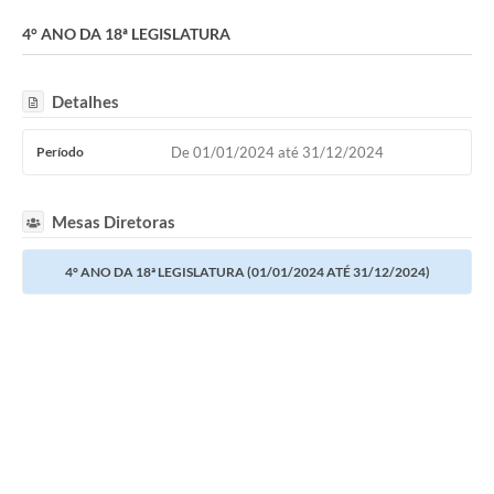
Câmara
4° ANO DA 18ª LEGISLATURA
Legislação
Detalhes
----------
Contato
Período
De 01/01/2024 até 31/12/2024
Galeria de Fotos
Mesas Diretoras
Galeria de Presidentes
4° ANO DA 18ª LEGISLATURA (01/01/2024 ATÉ 31/12/2024)
Mesa Diretora
Legislaturas
Proposições
Sessão Plenária
Contratos
Ouvidoria