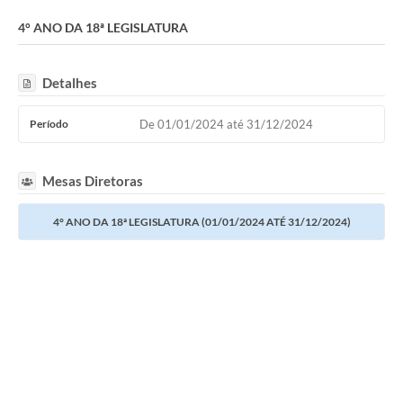
Câmara
4° ANO DA 18ª LEGISLATURA
Legislação
Detalhes
----------
Contato
Período
De 01/01/2024 até 31/12/2024
Galeria de Fotos
Mesas Diretoras
Galeria de Presidentes
4° ANO DA 18ª LEGISLATURA (01/01/2024 ATÉ 31/12/2024)
Mesa Diretora
Legislaturas
Proposições
Sessão Plenária
Contratos
Ouvidoria