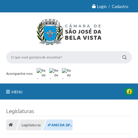
Login / Cadastro
Acompanhe-nos:
MENU
Principal
Legislaturas
Brasão Oficial e Lei
Legislaturas
4° ANO DA 18ª...
Vereadores