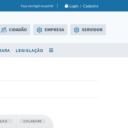
Login / Cadastro
Faça seu login no portal
CIDADÃO
EMPRESA
SERVIDOR
Licitações
WebMail
MARA
LEGISLAÇÃO
SIC
Diário Oficial
AÇÃO
COLABORE