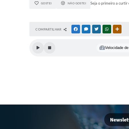
Seja o primeiro a curtir 
GOSTEI
NÃO GOSTEI
COMPARTILHAR
FACEBOOK
MESSENGER
TWITTER
WHATSAPP
OUTR
Velocidade de 
Newslet