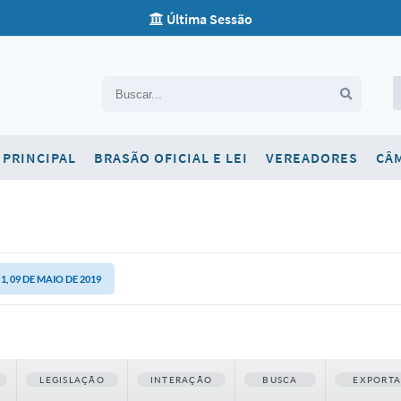
Última Sessão
Carta de Serviços
PRINCIPAL
BRASÃO OFICIAL E LEI
VEREADORES
CÂ
Concursos
Contato
Newsletter
Ouvidoria
, 09 DE MAIO DE 2019
SIC
Telefones Úteis
LEGISLAÇÃO
INTERAÇÃO
BUSCA
EXPORT