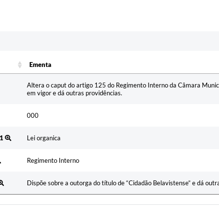
Ementa
Ementa
Altera o caput do artigo 125 do Regimento Interno da Câmara Municip
em vigor e dá outras providências.
000
21
Lei organica
Regimento Interno
Dispõe sobre a outorga do título de “Cidadão Belavistense” e dá outr