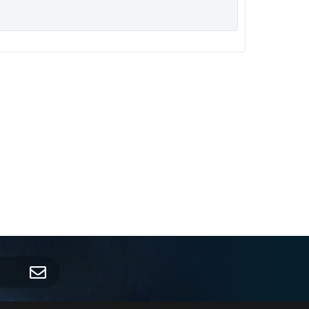
 e aos servidores da Câmara Municipal de São José da
R
PAR
agem ao Deputado Estadual Rafael Silva”
R
PAR
a Área de Expansão Urbana do Município de São José
R
PAR