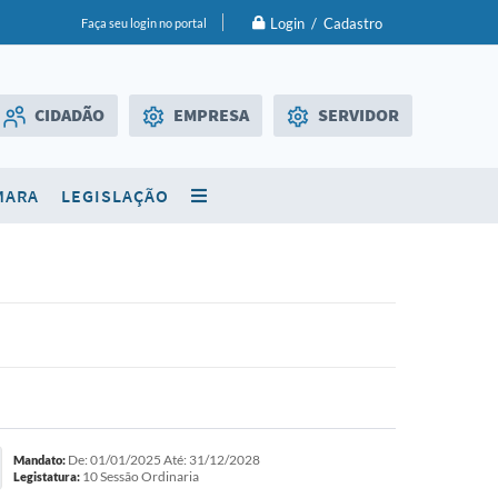
Login / Cadastro
Faça seu login no portal
CIDADÃO
EMPRESA
SERVIDOR
Licitações
WebMail
MARA
LEGISLAÇÃO
SIC
Diário Oficial
De: 01/01/2025 Até: 31/12/2028
Mandato:
10 Sessão Ordinaria
Legistatura: