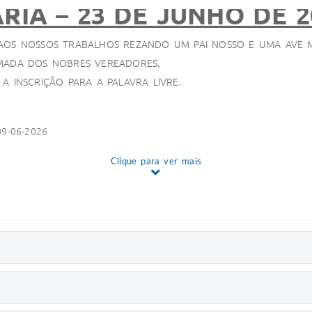
RIA – 23 DE JUNHO DE 20
 AOS NOSSOS TRABALHOS REZANDO UM PAI NOSSO E UMA AVE M
AMADA DOS NOBRES VEREADORES.
A INSCRIÇÃO PARA A PALAVRA LIVRE.
9-06-2026
Clique para ver mais
12, DE 15 DE JUNHO DE 2026
13, DE 15 DE JUNHO DE 2026
14, DE 15 DE JUNHO DE 2026
15, DE 15 DE JUNHO DE 2026
16, DE 15 DE JUNHO DE 2026
17, DE 15 DE JUNHO DE 2026