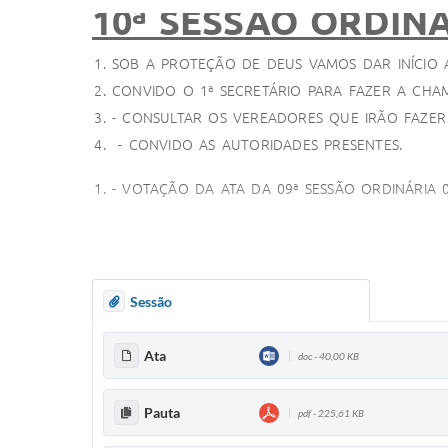
10ª SESSÃO ORDINÁ
SOB A PROTEÇÃO DE DEUS VAMOS DAR INÍCIO
CONVIDO O 1ª SECRETÁRIO PARA FAZER A CH
- CONSULTAR OS VEREADORES QUE IRÃO FAZER 
- CONVIDO AS AUTORIDADES PRESENTES.
- VOTAÇÃO DA ATA DA 09ª SESSÃO ORDINÁRIA 0
A ATA ESTÁ EM CONSIDERAÇÃO?
- EXPEDIENTE:
Sessão
LEITURA
DO PROJETO DE LEI DO EXECUTIVO N.
LEITURA
DO PROJETO DE LEI DO EXECUTIVO N.
Ata
doc - 40,00 KB
LEITURA
DO PROJETO DE LEI DO EXECUTIVO N.
LEITURA
DO PROJETO DE LEI DO EXECUTIVO N.
Pauta
pdf - 225,61 KB
LEITURA
DO PROJETO DE LEI DO EXECUTIVO N.
LEITURA
DO PROJETO DE LEI DO EXECUTIVO N.