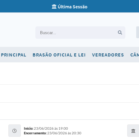
Última Sessão
Carta de Serviços
PRINCIPAL
BRASÃO OFICIAL E LEI
VEREADORES
CÂ
Concursos
Contato
Newsletter
Ouvidoria
SIC
Telefones Úteis
23/06/2026 às 19:00
Início:
23/06/2026 às 20:30
Encerramento: