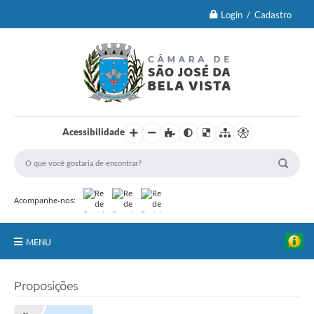
Login / Cadastro
Acessibilidade
Acompanhe-nos:
MENU
Principal
Proposições
Brasão Oficial e Lei