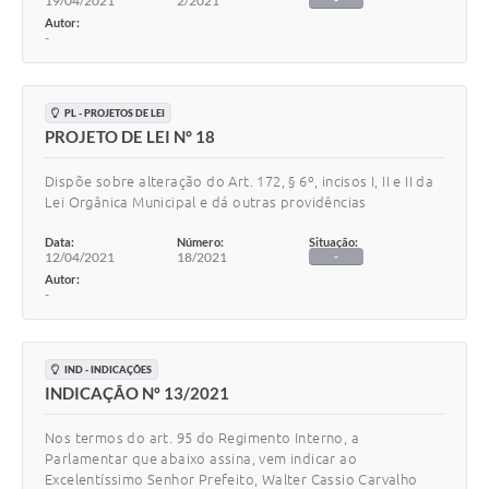
19/04/2021
2/2021
Autor:
-
PL - PROJETOS DE LEI
PROJETO DE LEI N° 18
Dispõe sobre alteração do Art. 172, § 6º, incisos I, II e II da
Lei Orgânica Municipal e dá outras providências
Data:
Número:
Situação:
12/04/2021
18/2021
-
Autor:
-
IND - INDICAÇÕES
INDICAÇÃO Nº 13/2021
Nos termos do art. 95 do Regimento Interno, a
Parlamentar que abaixo assina, vem indicar ao
Excelentíssimo Senhor Prefeito, Walter Cassio Carvalho