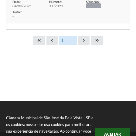
Data:
Número:
Situação:
04/03/2021
11/2021
-
Autor:
-
Câmara Municipal de São José da Bela Vista - SP e
os cookies: nosso site usa cookies para melhorar a
sua experiência de navegação. Ao continuar você
ACEITAR