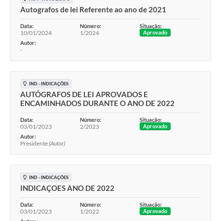
Autografos de lei Referente ao ano de 2021
Contas Públicas
Data:
Número:
Situação:
Editais
10/01/2024
1/2024
Aprovado
Autor:
-
Links
Serviços Online
IND - INDICAÇÕES
Enquete
AUTÓGRAFOS DE LEI APROVADOS E
ENCAMINHADOS DURANTE O ANO DE 2022
Jornal
Data:
Número:
Situação:
03/01/2023
2/2023
Aprovado
Agenda
Autor:
Presidente
(Autor)
SIC
Diário Oficial
IND - INDICAÇÕES
INDICAÇOES ANO DE 2022
Data:
Número:
Situação:
03/01/2023
1/2022
Aprovado