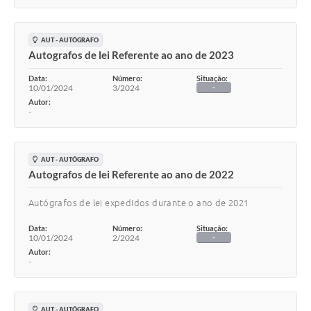
Contratos
Ouvidoria
AUT - AUTÓGRAFO
Autografos de lei Referente ao ano de 2023
Comissões
Data:
Número:
Situação:
Audiências Públicas
10/01/2024
3/2024
-
Autor:
Arquivos para Download
-
Carta de Serviços
AUT - AUTÓGRAFO
Notícias
Autografos de lei Referente ao ano de 2022
Turismo
Autógrafos de lei expedidos durante o ano de 2021
Obras
Data:
Número:
Situação:
10/01/2024
2/2024
-
Galeria de Vídeos
Autor:
-
Secretarias
Projetos
AUT - AUTÓGRAFO