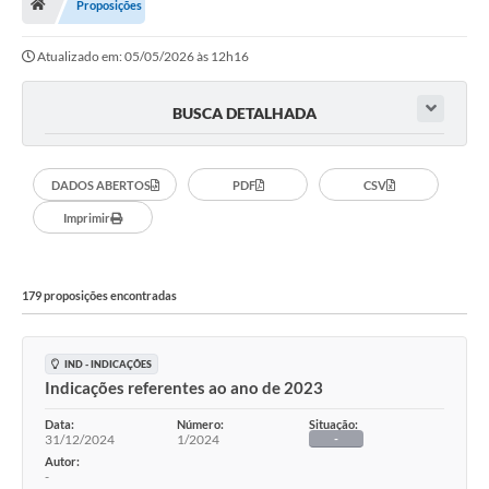
Proposições
Vereadores
Atualizado em: 05/05/2026 às 12h16
Câmara
Legislação
BUSCA DETALHADA
----------
DADOS ABERTOS
PDF
CSV
Contato
Imprimir
Galeria de Fotos
Galeria de Presidentes
179 proposições encontradas
Mesa Diretora
Legislaturas
IND - INDICAÇÕES
Indicações referentes ao ano de 2023
Proposições
Data:
Número:
Situação:
31/12/2024
1/2024
-
Sessão Plenária
Autor:
-