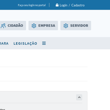
Login / Cadastro
Faça seu login no portal
CIDADÃO
EMPRESA
SERVIDOR
Licitações
WebMail
MARA
LEGISLAÇÃO
SIC
Diário Oficial
tor