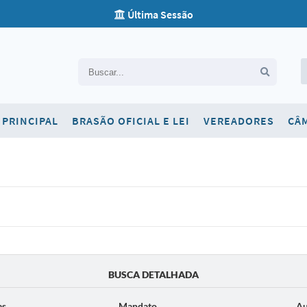
Última Sessão
Carta de Serviços
PRINCIPAL
BRASÃO OFICIAL E LEI
VEREADORES
CÂ
Concursos
Contato
Newsletter
Ouvidoria
SIC
Telefones Úteis
BUSCA DETALHADA
as
Mandato
Au